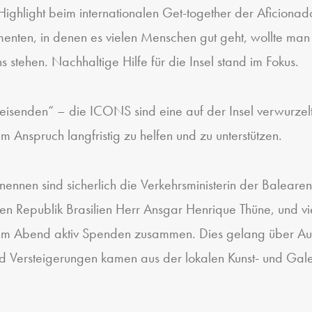
ghlight beim internationalen Get-together der Aficionados
nten, in denen es vielen Menschen gut geht, wollte man
 stehen. Nachhaltige Hilfe für die Insel stand im Fokus.
isenden“ – die ICONS sind eine auf der Insel verwurzelte
m Anspruch langfristig zu helfen und zu unterstützen.
 nennen sind sicherlich die Verkehrsministerin der Baleare
n Republik Brasilien Herr Ansgar Henrique Thüne, und vie
esem Abend aktiv Spenden zusammen. Dies gelang über A
 und Versteigerungen kamen aus der lokalen Kunst- und Gal