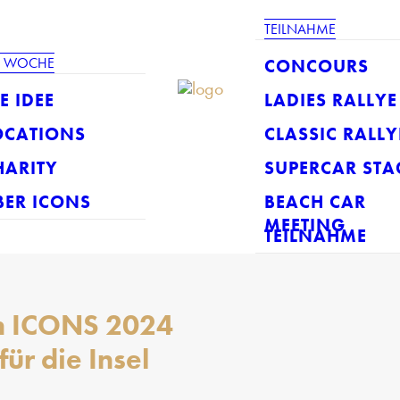
TEILNAHME
E WOCHE
CONCOURS
E IDEE
LADIES RALLYE
OCATIONS
CLASSIC RALLY
HARITY
SUPERCAR STA
BER ICONS
BEACH CAR
MEETING
TEILNAHME
den ICONS 2024
ür die Insel