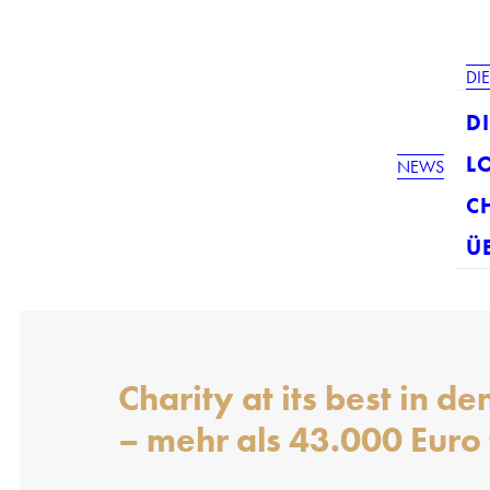
DI
DI
L
NEWS
C
Ü
Charity at its best in 
– mehr als 43.000 Euro f