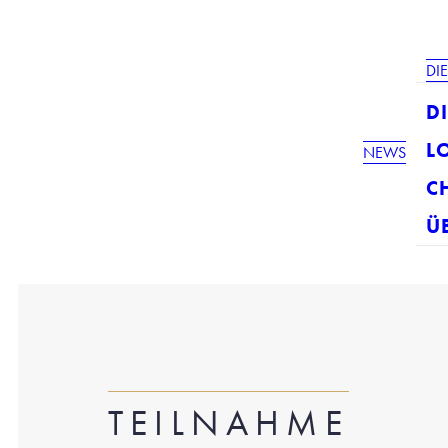
DI
DI
L
NEWS
C
Ü
TEILNAHME