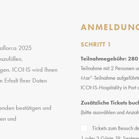
ANMELDUN
SCHRITT 1
allorca 2025
szufüllen,
Teilnahmegebühr: 280
Teilnahme mit 2 Personen u
igen. ICONS wird Ihnen
Mar“-Teilnahme aufgeführte
 Erhalt Ihrer Daten
ICONS-Hospitality in Port d
Zusätzliche Tickets buc
senden bestätigen und
(bitte auswählen und Anza
gen und
Tickets zum Besuch d
1 oder 2 Gäste 19. Septe