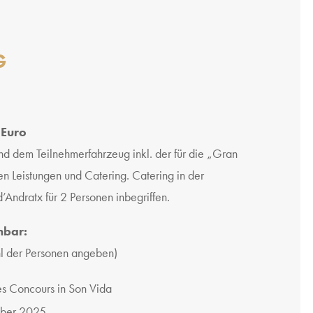
G
 Euro
nd dem Teilnehmerfahrzeug inkl. der für die „Gran
n Leistungen und Catering. Catering in der
’Andratx für 2 Personen inbegriffen.
hbar:
hl der Personen angeben)
es Concours in Son Vida
mber 2025